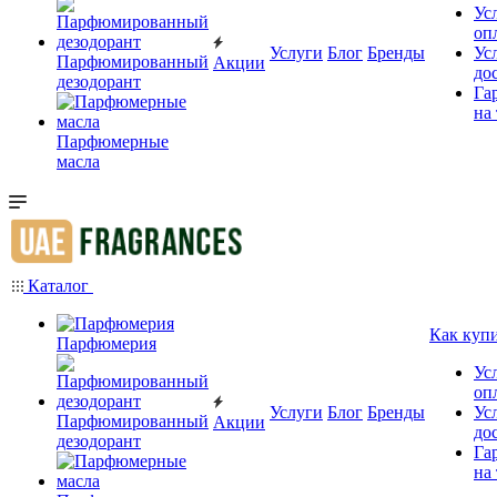
Ус
оп
Услуги
Блог
Бренды
Ус
Парфюмированный
Акции
до
дезодорант
Га
на
Парфюмерные
масла
Каталог
Как куп
Парфюмерия
Ус
оп
Услуги
Блог
Бренды
Ус
Парфюмированный
Акции
до
дезодорант
Га
на