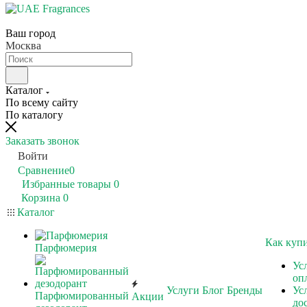
Ваш город
Москва
Каталог
По всему сайту
По каталогу
Заказать звонок
Войти
Сравнение
0
Избранные товары
0
Корзина
0
Каталог
Как куп
Парфюмерия
Ус
оп
Услуги
Блог
Бренды
Ус
Парфюмированный
Акции
до