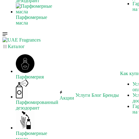
дезодорант
Га
на
Парфюмерные
масла
Каталог
Как куп
Парфюмерия
Ус
оп
Услуги
Блог
Бренды
Ус
Акции
до
Парфюмированный
Га
дезодорант
на
Парфюмерные
масла