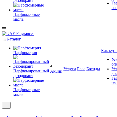
дезодорант
Га
на
Парфюмерные
масла
Каталог
Как куп
Парфюмерия
Ус
оп
Услуги
Блог
Бренды
Ус
Парфюмированный
Акции
до
дезодорант
Га
на
Парфюмерные
масла