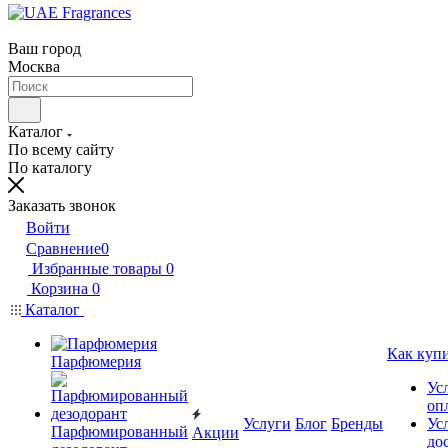
Ваш город
Москва
Каталог
По всему сайту
По каталогу
Заказать звонок
Войти
Сравнение
0
Избранные товары
0
Корзина
0
Каталог
Как куп
Парфюмерия
Ус
оп
Услуги
Блог
Бренды
Ус
Парфюмированный
Акции
до