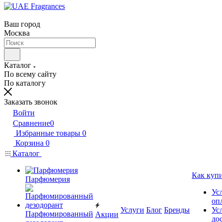
Ваш город
Москва
Каталог
По всему сайту
По каталогу
Заказать звонок
Войти
Сравнение
0
Избранные товары
0
Корзина
0
Каталог
Как куп
Парфюмерия
Ус
оп
Услуги
Блог
Бренды
Ус
Парфюмированный
Акции
до