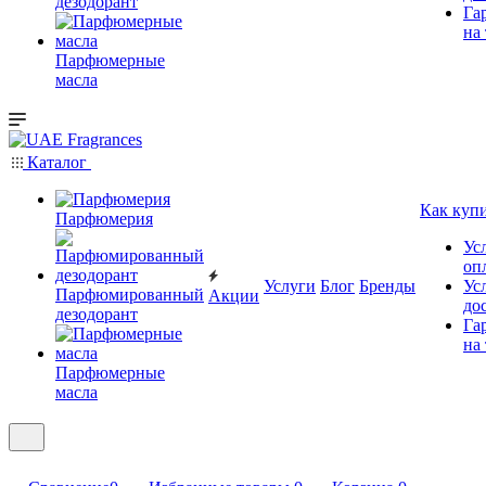
дезодорант
Га
на
Парфюмерные
масла
Каталог
Как куп
Парфюмерия
Ус
оп
Услуги
Блог
Бренды
Ус
Парфюмированный
Акции
до
дезодорант
Га
на
Парфюмерные
масла