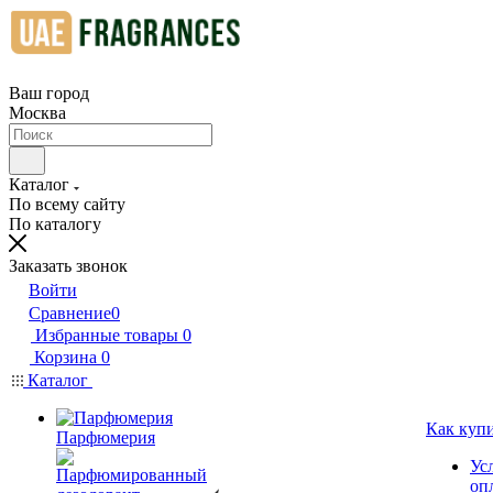
Ваш город
Москва
Каталог
По всему сайту
По каталогу
Заказать звонок
Войти
Сравнение
0
Избранные товары
0
Корзина
0
Каталог
Как куп
Парфюмерия
Ус
оп