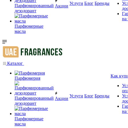
Услуги
Блог
Бренды
Ус
Парфюмированный
Акции
до
дезодорант
Га
на
Парфюмерные
масла
Каталог
Как куп
Парфюмерия
Ус
оп
Услуги
Блог
Бренды
Ус
Парфюмированный
Акции
до
дезодорант
Га
на
Парфюмерные
масла