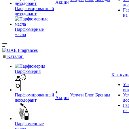
Акции
до
Парфюмированный
Га
дезодорант
на
Парфюмерные
масла
Каталог
Парфюмерия
Как куп
Ус
оп
Парфюмированный
Услуги
Блог
Бренды
Ус
Акции
дезодорант
до
Га
на
Парфюмерные
масла