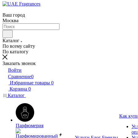
Ваш город
Москва
Каталог
По всему сайту
По каталогу
Заказать звонок
Войти
Сравнение
0
Избранные товары
0
Корзина
0
Каталог
Как куп
Парфюмерия
Ус
оп
Услуги
Блог
Бренды
Ус