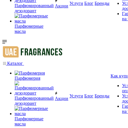
Услуги
Блог
Бренды
Ус
Парфюмированный
Акции
до
дезодорант
Га
на
Парфюмерные
масла
Каталог
Как куп
Парфюмерия
Ус
оп
Услуги
Блог
Бренды
Ус
Парфюмированный
Акции
до
дезодорант
Га
на
Парфюмерные
масла