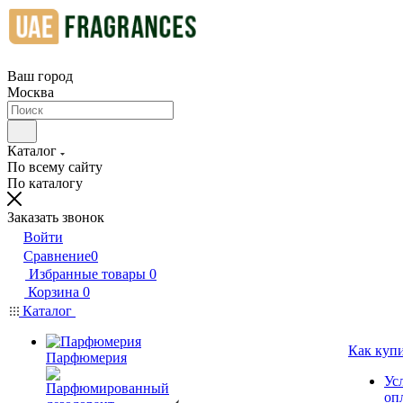
Ваш город
Москва
Каталог
По всему сайту
По каталогу
Заказать звонок
Войти
Сравнение
0
Избранные товары
0
Корзина
0
Каталог
Как куп
Парфюмерия
Ус
оп